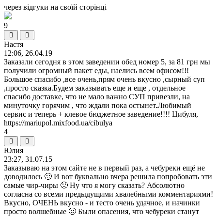
через відгуки на своїй сторінці
9
Настя
12:06, 26.04.19
Заказали сегодня в этом заведении обед номер 5, за 81 грн мы
получили огромный пакет еды, наелись всем офисом!!!
Большое спасибо ,все очень,прям очень вкусно ,сырный суп
,просто сказка.Будем заказывать еще и еще , отдельное
спасибо доставке, что не мало важно СУП привезли, на
минуточку горячим , что ждали пока остынет.Любимый
сервис и теперь + клевое бюджетное заведение!!!! Цибуля,
https://mariupol.mixfood.ua/cibulya
4
Юлия
23:27, 31.07.15
Заказываю на этом сайте не в первый раз, а чебуреки ещё не
доводилось 🙂 И вот буквально вчера решила попробовать эти
самые чир-чиры 🙂 Ну что я могу сказать? Абсолютно
согласна со всеми предыдущими хвалебными комментариями!
Вкусно, ОЧЕНЬ вкусно - и тесто очень удачное, и начинки
просто волшебные 🙂 Были опасения, что чебуреки станут