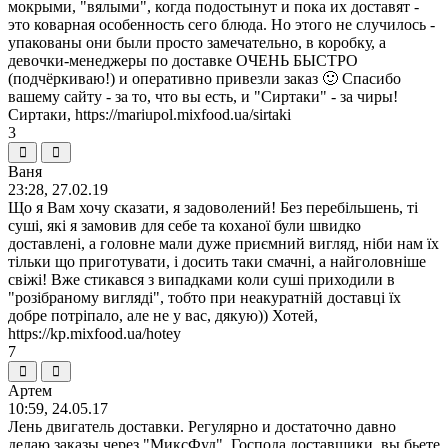
мокрыми, "вялыми", когда подостынут и пока их доставят -
это коварная особенность сего блюда. Но этого не случилось -
упакованы они были просто замечательно, в коробку, а
девочки-менеджеры по доставке ОЧЕНЬ БЫСТРО
(подчёркиваю!) и оперативно привезли заказ 🙂 Спасибо
вашему сайту - за то, что вы есть, и "Сиртаки" - за чиры!
Сиртаки, https://mariupol.mixfood.ua/sirtaki
3
Ваня
23:28, 27.02.19
Що я Вам хочу сказати, я задоволений! Без перебільшень, ті
суші, які я замовив для себе та коханої були швидко
доставлені, а головне мали дуже приємний вигляд, ніби нам їх
тільки що приготувати, і досить таки смачні, а найголовніше
свіжі! Вже стикався з випадками коли суші приходили в
"розібраному вигляді", тобто при неакуратній доставці їх
добре потріпало, але не у вас, дякую)) Хотей,
https://kp.mixfood.ua/hotey
7
Артем
10:59, 24.05.17
Лень двигатель доставки. Регулярно и достаточно давно
делаю заказы через "МиксФуд". Господа доставщики, вы бьете