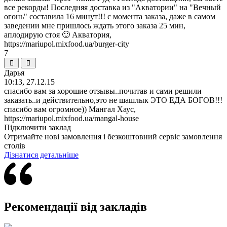
все рекорды! Последняя доставка из "Акватории" на "Вечный
огонь" составила 16 минут!!! с момента заказа, даже в самом
заведении мне пришлось ждать этого заказа 25 мин,
аплодирую стоя 🙂 Акватория,
https://mariupol.mixfood.ua/burger-city
7
Дарья
10:13, 27.12.15
спасибо вам за хорошие отзывы..почитав и сами решили
заказать..и действительно,это не шашлык ЭТО ЕДА БОГОВ!!!
спасибо вам огромное)) Мангал Хаус,
https://mariupol.mixfood.ua/mangal-house
Підключити заклад
Отримайте нові замовлення і безкоштовний сервіс замовлення
столів
Дізнатися детальніше
Рекомендації від закладів