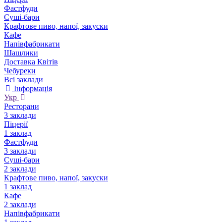
Фастфуди
Суші-бари
Крафтове пиво, напої, закуски
Кафе
Напівфабрикати
Шашлики
Доставка Квітів
Чебуреки
Всі заклади
Інформація
Укр
Ресторани
3 заклади
Піцерії
1 заклад
Фастфуди
3 заклади
Суші-бари
2 заклади
Крафтове пиво, напої, закуски
1 заклад
Кафе
2 заклади
Напівфабрикати