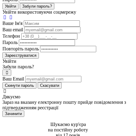
Увійти
Забули пароль?
Увійти використовуючи соцмережу
Ваше Iм'я
Ваш email
Телефон
Пароль
Повторіть пароль
Зареєструватися
Увійти
Забули пароль?
Ваш Email
Скинути пароль
Скасувати
Дякуємо
Зараз на вказану електронну пошту прийде повідомлення з
підтвердженням реєстрації
Зачинити
Шукаємо кур'єра
на постiйну роботу
вiд 17 рокiв