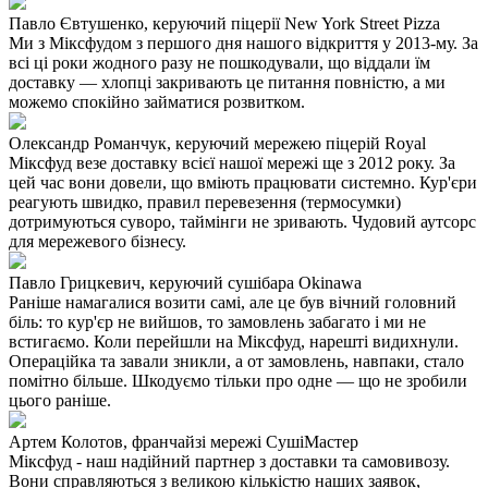
Павло Євтушенко, керуючий піцерії New York Street Pizza
Ми з Міксфудом з першого дня нашого відкриття у 2013-му. За
всі ці роки жодного разу не пошкодували, що віддали їм
доставку — хлопці закривають це питання повністю, а ми
можемо спокійно займатися розвитком.
Олександр Романчук, керуючий мережею піцерій Royal
Міксфуд везе доставку всієї нашої мережі ще з 2012 року. За
цей час вони довели, що вміють працювати системно. Кур'єри
реагують швидко, правил перевезення (термосумки)
дотримуються суворо, таймінги не зривають. Чудовий аутсорс
для мережевого бізнесу.
Павло Грицкевич, керуючий сушібара Okinawa
Раніше намагалися возити самі, але це був вічний головний
біль: то кур'єр не вийшов, то замовлень забагато і ми не
встигаємо. Коли перейшли на Міксфуд, нарешті видихнули.
Операційка та завали зникли, а от замовлень, навпаки, стало
помітно більше. Шкодуємо тільки про одне — що не зробили
цього раніше.
Артем Колотов, франчайзі мережі СушіМастер
Міксфуд - наш надійний партнер з доставки та самовивозу.
Вони справляються з великою кількістю наших заявок,