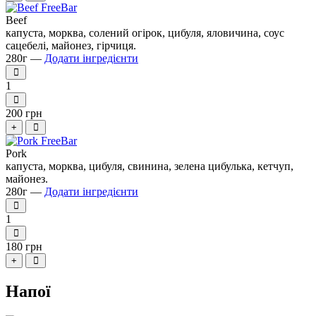
Beef
капуста, морква, солений огірок, цибуля, яловичина, соус
сацебелі, майонез, гірчиця.
280г —
Додати інгредієнти
1
200 грн
+
Pork
капуста, морква, цибуля, свинина, зелена цибулька, кетчуп,
майонез.
280г —
Додати інгредієнти
1
180 грн
+
Напої