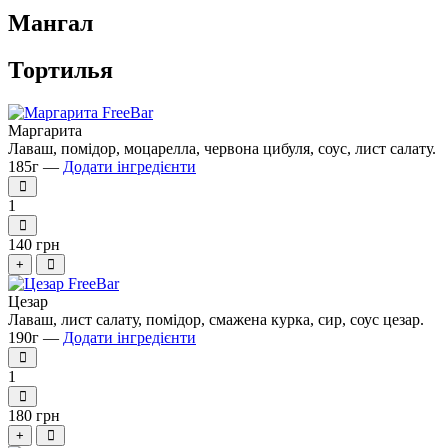
Мангал
Тортилья
Маргарита
Лаваш, помідор, моцарелла, червона цибуля, соус, лист салату.
185г —
Додати інгредієнти
1
140 грн
+
Цезар
Лаваш, лист салату, помідор, смажена курка, сир, соус цезар.
190г —
Додати інгредієнти
1
180 грн
+