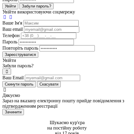
Увійти
Забули пароль?
Увійти використовуючи соцмережу
Ваше Iм'я
Ваш email
Телефон
Пароль
Повторіть пароль
Зареєструватися
Увійти
Забули пароль?
Ваш Email
Скинути пароль
Скасувати
Дякуємо
Зараз на вказану електронну пошту прийде повідомлення з
підтвердженням реєстрації
Зачинити
Шукаємо кур'єра
на постiйну роботу
вiд 17 рокiв