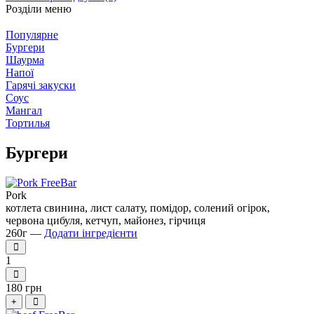
Розділи меню
Популярне
Бургери
Шаурма
Напої
Гарячі закуски
Соус
Мангал
Тортилья
Бургери
Pork
котлета свинина, лист салату, помідор, солений огірок,
червона цибуля, кетчуп, майонез, гірчиця
260г —
Додати інгредієнти
1
180 грн
+