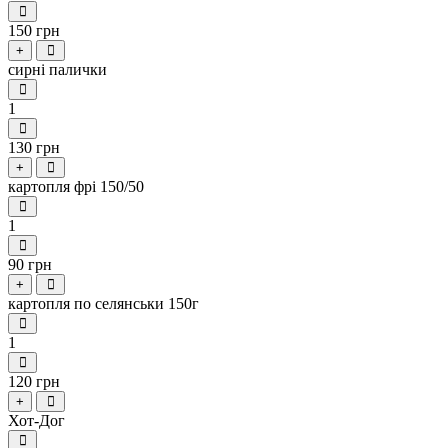
150 грн
+
сирні палички
1
130 грн
+
картопля фрі 150/50
1
90 грн
+
картопля по селянськи 150г
1
120 грн
+
Хот-Дог