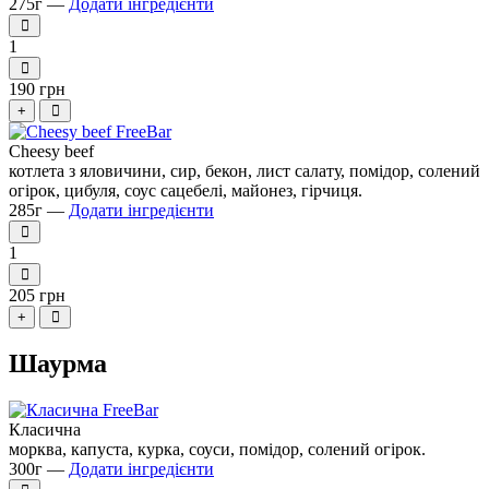
275г —
Додати інгредієнти
1
190 грн
+
Cheesy beef
котлета з яловичини, сир, бекон, лист салату, помідор, солений
огірок, цибуля, соус сацебелі, майонез, гірчиця.
285г —
Додати інгредієнти
1
205 грн
+
Шаурма
Класична
морква, капуста, курка, соуси, помідор, солений огірок.
300г —
Додати інгредієнти