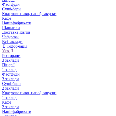
Фастфуди
Суші-бари
Крафтове пиво, напої, закуски
Кафе
Напівфабрикати
Шашлики
Доставка Квітів
Чебуреки
Всі заклади
Інформація
Укр
Ресторани
3 заклади
Піцерії
1 заклад
Фастфуди
3 заклади
Суші-бари
2 заклади
Крафтове пиво, напої, закуски
1 заклад
Кафе
2 заклади
Напівфабрикати