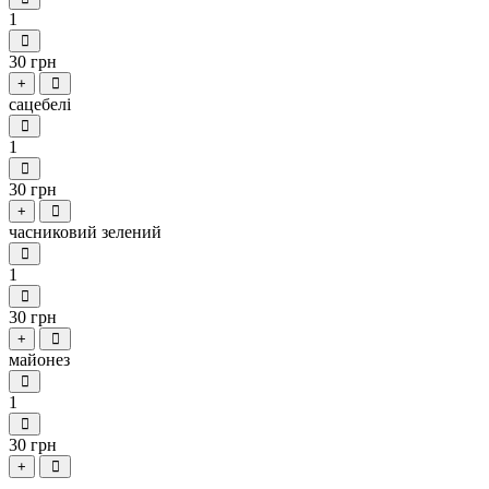
1
30 грн
+
сацебелі
1
30 грн
+
часниковий зелений
1
30 грн
+
майонез
1
30 грн
+