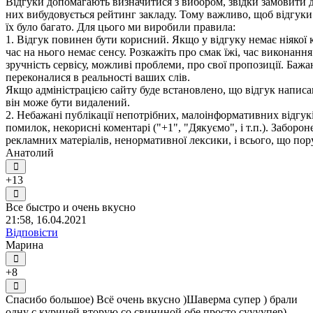
Відгуки допомагають визначитися з вибором, звідки замовити д
них вибудовується рейтинг закладу. Тому важливо, щоб відгук
їх було багато. Для цього ми виробили правила:
1. Відгук повинен бути корисний. Якщо у відгуку немає ніякої к
час на нього немає сенсу. Розкажіть про смак їжі, час виконанн
зручність сервісу, можливі проблеми, про свої пропозиції. Бажа
переконалися в реальності ваших слів.
Якщо адміністрацією сайту буде встановлено, що відгук написан
він може бути видалений.
2. Небажані публікації непотрібних, малоінформативних відгуків
помилок, некорисні коментарі ("+1", "Дякуємо", і т.п.). Заборо
рекламних матеріалів, ненормативної лексики, і всього, що по
Анатолий
+13
Все быстро и очень вкусно
21:58, 16.04.2021
Відповісти
Марина
+8
Спасибо большое) Всё очень вкусно )Шаверма супер ) брали
одну с курицей,вторую со свининой,обе просто суууупер)