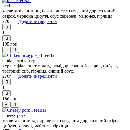
beef
котлета зі свинини, бекон, лист салату, помідор, солоний
огірок, червона цибуля, соус сецебелі, майонез, гірчиця.
270г —
Додати інгредієнти
1
195 грн
+
Chiken чізбургер
куряче філе, лист салату, помідор, солений огірок, цибуля,
тостовий сир, гірчиця, сирний соус.
270г —
Додати інгредієнти
1
180 грн
+
Cheesy pork
котлета свинина, сир, лист салату, помідор, солений огірок,
цибуля, кетчуп, майонез, гірчиця.