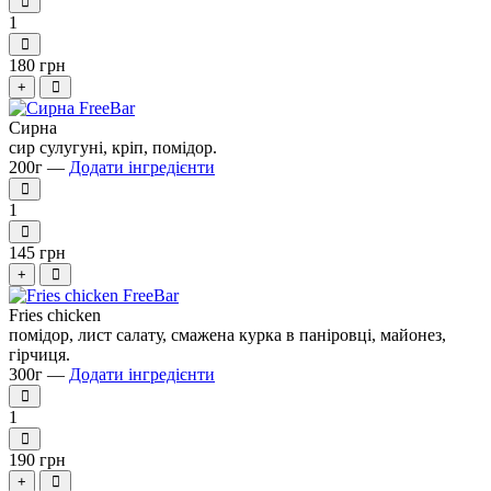
1
180 грн
+
Сирна
сир сулугуні, кріп, помідор.
200г —
Додати інгредієнти
1
145 грн
+
Fries chicken
помідор, лист салату, смажена курка в паніровці, майонез,
гірчиця.
300г —
Додати інгредієнти
1
190 грн
+