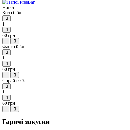
Напої
Кола 0.5л
1
60 грн
+
Фанта 0.5л
1
60 грн
+
Спрайт 0.5л
1
60 грн
+
Гарячі закуски