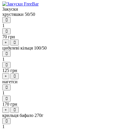
Закуски
хрустяшки 50/50
1
70 грн
+
цибулеві кільця 100/50
1
125 грн
+
нагетси
1
170 грн
+
крильця бафало 270г
1